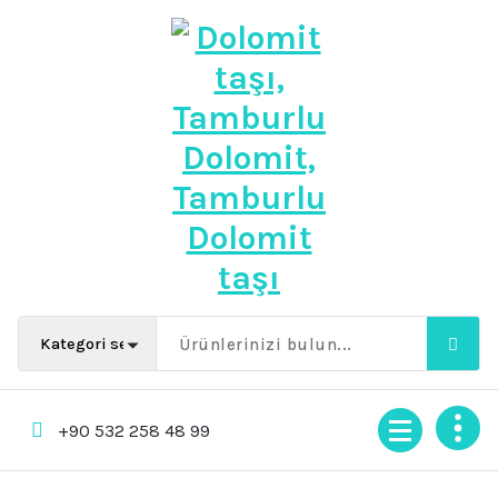
İçeriğe
geç
Beyaz Dolomit taşı, Siyah Dolomit taşı, Pembe Dolomit taşı
+90 532 258 48 99