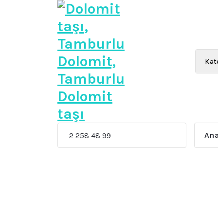
İçeriğe
geç
Beyaz Dolomit taşı, Siyah Dolomit taşı, Pembe 
Ana
+90 532 258 48 99