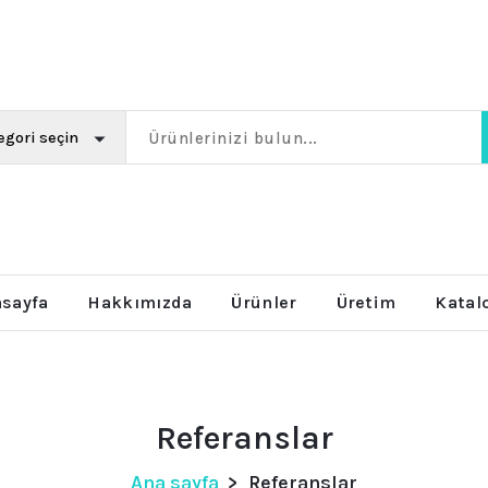
Dolomit taşı
sayfa
Hakkımızda
Ürünler
Üretim
Katal
Referanslar
Ana sayfa
>
Referanslar