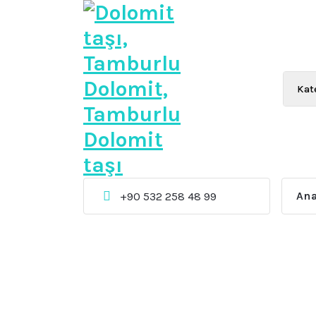
İçeriğe
geç
Beyaz Dolomit taşı, Siyah Dolomit taşı, Pembe 
Ana
+90 532 258 48 99